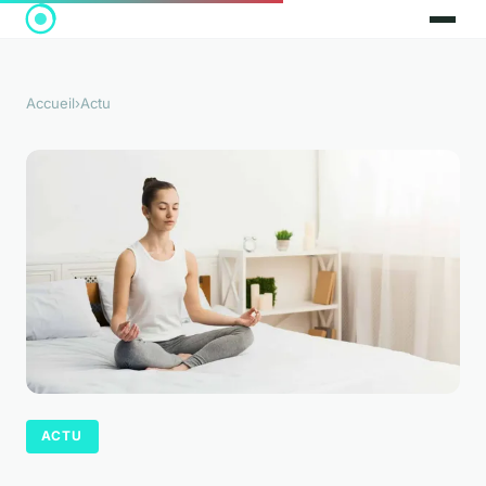
Accueil
›
Actu
ACTU