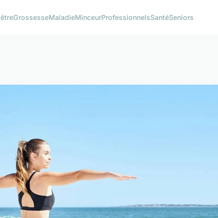
être
Grossesse
Maladie
Minceur
Professionnels
Santé
Seniors