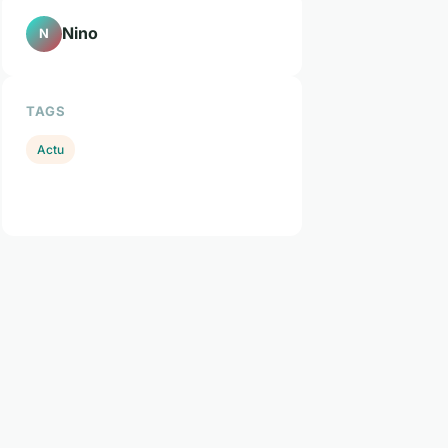
Nino
N
TAGS
Actu