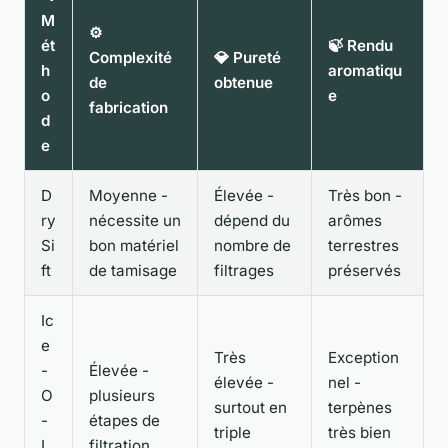
M
⚙️
ét
🍃 Rendu
Complexité
💎 Pureté
h
aromatiqu
de
obtenue
o
e
fabrication
d
e
D
Moyenne -
Élevée -
Très bon -
ry
nécessite un
dépend du
arômes
Si
bon matériel
nombre de
terrestres
ft
de tamisage
filtrages
préservés
Ic
e
Très
Exception
-
Élevée -
élevée -
nel -
O
plusieurs
surtout en
terpènes
-
étapes de
triple
très bien
L
filtration