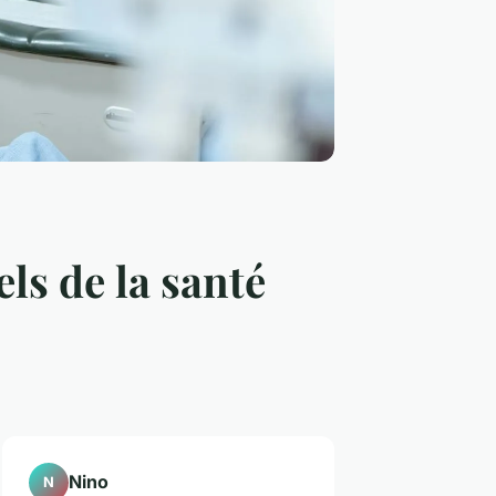
ls de la santé
Nino
N