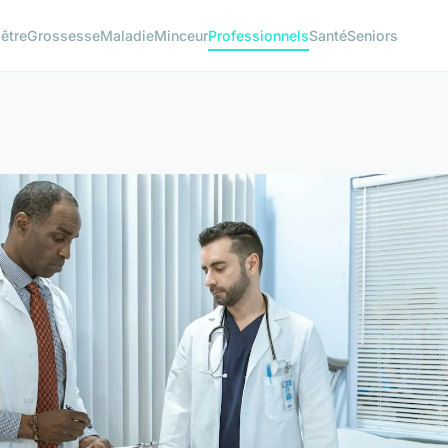
être
Grossesse
Maladie
Minceur
Professionnels
Santé
Seniors