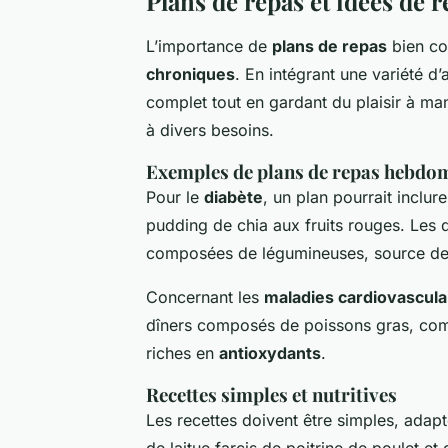
Plans de repas et idées de r
L’importance de
plans de repas
bien co
chroniques
. En intégrant une variété d’
complet tout en gardant du plaisir à ma
à divers besoins.
Exemples de plans de repas hebdo
Pour le
diabète
, un plan pourrait inclur
pudding de chia aux fruits rouges. Les 
composées de légumineuses, source de 
Concernant les
maladies cardiovascula
dîners composés de poissons gras, co
riches en
antioxydants
.
Recettes simples et nutritives
Les recettes doivent être simples, adap
de laitue farcis de poitrine de poulet e