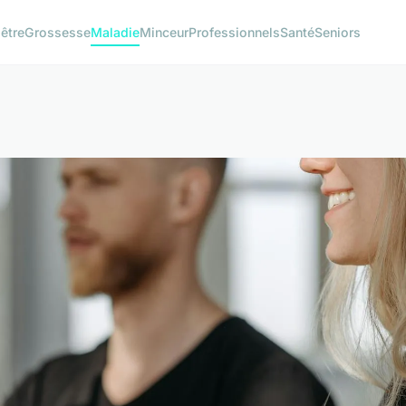
être
Grossesse
Maladie
Minceur
Professionnels
Santé
Seniors