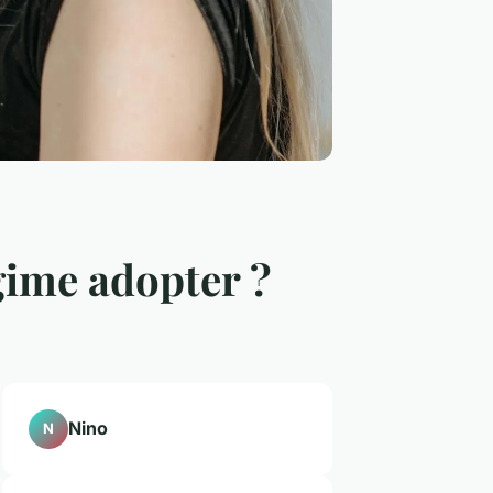
gime adopter ?
Nino
N