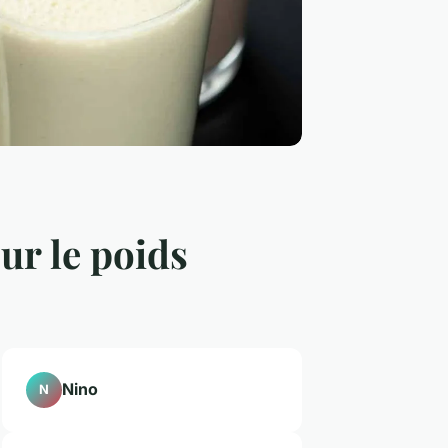
ur le poids
Nino
N