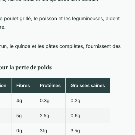
 poulet grillé, le poisson et les légumineuses, aident
re.
un, le quinoa et les pâtes complètes, fournissent des
ur la perte de poids
ion
Fibres
Protéines
Graisses saines
4g
0.3g
0.2g
5g
2.5g
0.6g
0g
31g
3.5g