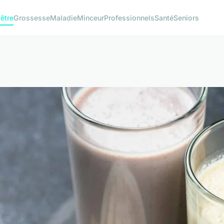
être
Grossesse
Maladie
Minceur
Professionnels
Santé
Seniors